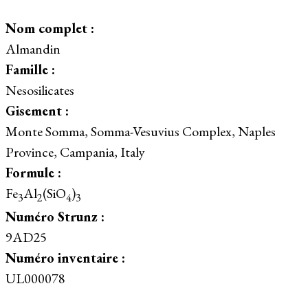
Nom complet :
Almandin
Famille :
Nesosilicates
Gisement :
Monte Somma, Somma-Vesuvius Complex, Naples
Province, Campania, Italy
Formule :
Fe
Al
(SiO
)
3
2
4
3
Numéro Strunz :
9AD25
Numéro inventaire :
UL000078