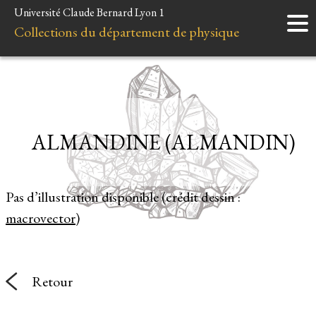
Université Claude Bernard Lyon 1
Accueil
Collections du département de physique
Instruments
Minéraux
Liens et ressources
ALMANDINE (ALMANDIN)
Pas d’illustration disponible (crédit dessin :
macrovector
)
Retour