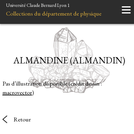
Université Claude Bernard Lyon 1
Accueil
Collections du département de physique
Instruments
Minéraux
Liens et ressources
ALMANDINE (ALMANDIN)
Pas d’illustration disponible (crédit dessin :
macrovector
)
Retour