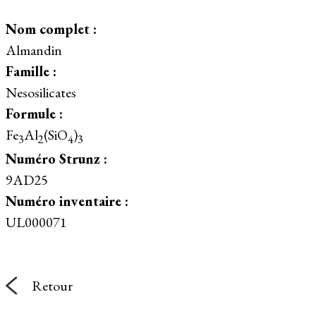
Nom complet :
Almandin
Famille :
Nesosilicates
Formule :
Fe
Al
(SiO
)
3
2
4
3
Numéro Strunz :
9AD25
Numéro inventaire :
UL000071
Retour