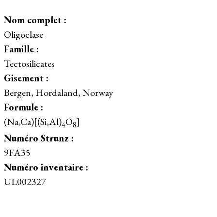
Nom complet :
Oligoclase
Famille :
Tectosilicates
Gisement :
Bergen, Hordaland, Norway
Formule :
(Na,Ca)[(Si,Al)
O
]
4
8
Numéro Strunz :
9FA35
Numéro inventaire :
UL002327