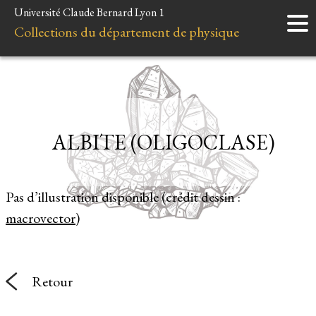
Université Claude Bernard Lyon 1
Accueil
Collections du département de physique
Instruments
Minéraux
Liens et ressources
ALBITE (OLIGOCLASE)
Pas d’illustration disponible (crédit dessin :
macrovector
)
Retour