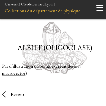
Université Claude Bernard Lyon 1
Accueil
Collections du département de physique
Instruments
Minéraux
Liens et ressources
ALBITE (OLIGOCLASE)
Pas d’illustration disponible (crédit dessin :
macrovector
)
Retour