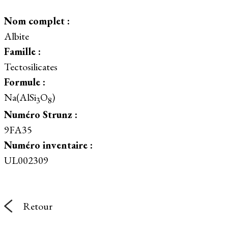
Nom complet :
Albite
Famille :
Tectosilicates
Formule :
Na(AlSi
O
)
3
8
Numéro Strunz :
9FA35
Numéro inventaire :
UL002309
Retour