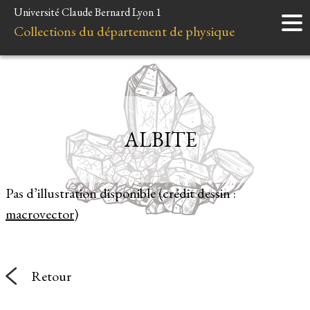
Université Claude Bernard Lyon 1
Accueil
Collections du département de physique
Instruments
Minéraux
Liens et ressources
ALBITE
Pas d’illustration disponible (crédit dessin :
macrovector
)
Retour