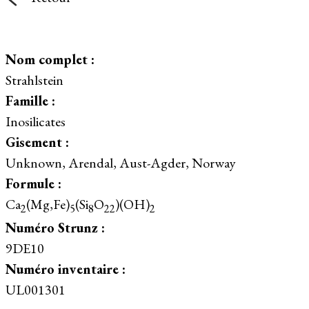
Nom complet :
Strahlstein
Famille :
Inosilicates
Gisement :
Unknown, Arendal, Aust-Agder, Norway
Formule :
Ca
(Mg,Fe)
(Si
O
)(OH)
2
5
8
22
2
Numéro Strunz :
9DE10
Numéro inventaire :
UL001301