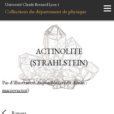
Université Claude Bernard Lyon 1
Accueil
Collections du département de physique
Instruments
Minéraux
Liens et ressources
ACTINOLITE
(STRAHLSTEIN)
Pas d’illustration disponible (crédit dessin :
macrovector
)
Retour